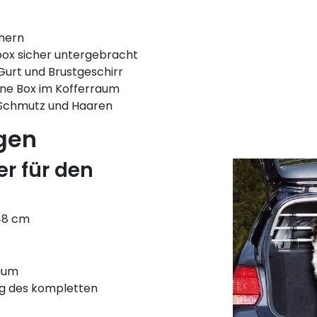
hern
tbox sicher untergebracht
Gurt und Brustgeschirr
e Box im Kofferraum
r Schmutz und Haaren
gen
er für den
-48 cm
nium
ng des kompletten