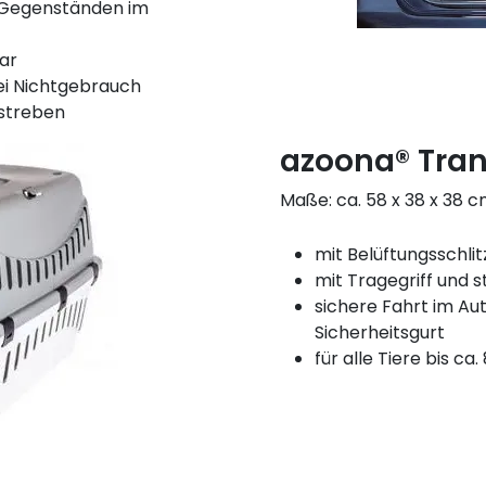
r Gegenständen im
bar
ei Nichtgebrauch
streben
azoona® Tra
Maße: ca. 58 x 38 x 38 
mit Belüftungsschlit
mit Tragegriff und s
sichere Fahrt im Au
Sicherheitsgurt
für alle Tiere bis ca