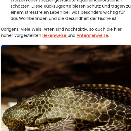
Wurzeln oder speziell gestaltete Aquariendekorationen
schätzen. Diese Rückzugsorte bieten Schutz und tragen zu
einem stressfreien Leben bei, was besonders wichtig für
das Wohlbefinden und die Gesundheit der Fische ist.
Übrigens: Viele Wels-Arten sind nachtaktiv, so auch die hier
näher vorgestellten
Hexenwelse
und
Antennenwelse
.